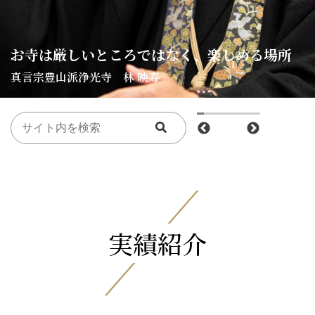
当たり前のことをただ粛々と続ける
人生を楽しんでもらいたい
園児に向き合い、保育園再建を実現
敷居が高いイメージを、具体的なアクション
お坊さんとして、
〜大荒行を２度成満した住職のこれから〜
〜明るい気持ちになるお寺〜
〜保育園経営者として活躍する僧侶とは〜
自分で伝える『自灯明』
お寺は厳しいところではなく、楽しめる場所
大きな世界から、小さな地元を変えていく
修行で本来の自分を見つける
生活に密着した法話
人との出会いで気づいたこと
阿弥陀さまが人々を照らす場所
箕田の魅力をみんなとともに伝えていく
開かれたお寺を、若い力で。
大切なことを伝えるための柔軟さ
お寺は心を形で表す場所
自分が選んだ道
人との対話で、心を豊かにする
まずは関係性を深めていく「対話するお寺」
時代に合わせれば信仰心は伝わる
お寺には地域をつなぐ役割がある
会って話を聞くことを続けていく
縁のある方に、想いを伝える。
お寺は人を明るくしてくれる
で変えていく
安心して慈眼院に来てもらうために
みんなが健康で幸せになれるお寺作り
人と寄り添うとは
あたたかさを感じるお寺
お寺は人に喜んでもらう場所
浄土真宗本願寺派 ・武蔵野大学名誉教授
真言宗豊山派浄光寺
浄土真宗本願寺派超勝寺
日蓮宗妙厳寺
日蓮宗・琵琶法師
曹洞宗正壽寺
浄土真宗本願寺派善照寺
曹洞宗宝持寺
真宗大谷派福泉寺
真宗大谷派三宝寺
浄土真宗本願寺派専修寺
高野山真言宗觀音寺
日蓮宗正蓮寺
浄土宗浄楽寺
曹洞宗法幢院
日蓮宗安詳寺
曹洞宗宝持寺
日蓮宗延命院
曹洞宗瑞岩寺
浄土宗王子善光寺
本門佛立宗顕証寺・信常寺
時宗光明寺
臨済宗妙心寺派釣月寺
真言宗豊山派慈眼院
真言宗智山派蓮光寺
高野山真言宗惠弘寺
日蓮宗妙見寺
真宗大谷派林正寺
三浦 紘善
野坂 法行
早坂 光司
馬場 知行
永田 泰久
土川 憲弥
松山 典嗣
小島 知明
馬場 俊行
下宮 弘聖
長谷川 俊道
小川 志道
戸澤 宗充
藤田 惠日
目﨑 法証
小野 静法
橘 芳月
林 映寿
中村 一善
今西 照道
上田 昭憲
足立 隆厳
秋山 俊敬
大來 尚順
新堀 慈心
高橋 了
信清 宏章
ケネス 田中
実績紹介