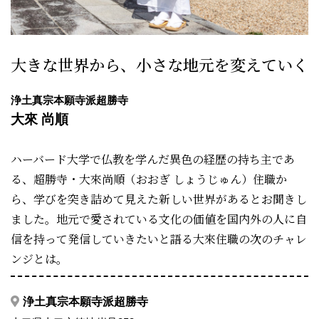
大きな世界から、小さな地元を変えていく
浄土真宗本願寺派超勝寺
大來 尚順
ハーバード大学で仏教を学んだ異色の経歴の持ち主であ
る、超勝寺・大來尚順（おおぎ しょうじゅん）住職か
ら、学びを突き詰めて見えた新しい世界があるとお聞きし
ました。地元で愛されている文化の価値を国内外の人に自
信を持って発信していきたいと語る大來住職の次のチャレ
ンジとは。
浄土真宗本願寺派超勝寺