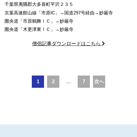
千葉県夷隅郡大多喜町平沢２３５
京葉高速館山線「市原IC」→国道297号経由→妙厳寺
圏央道「市原鶴舞ＩＣ」→妙厳寺
圏央道「木更津東ＩＣ」→妙厳寺
僧侶記事ダウンロードはこちら
投
1
2
…
7
次へ
稿
ナ
ビ
ゲ
ー