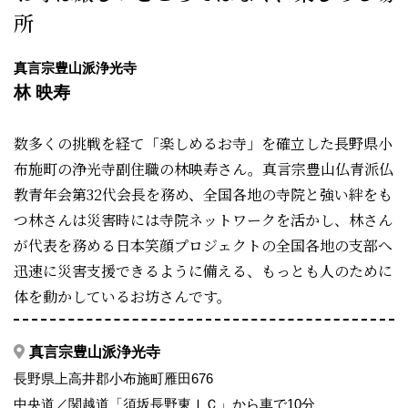
所
真言宗豊山派浄光寺
林 映寿
数多くの挑戦を経て「楽しめるお寺」を確立した長野県小
布施町の浄光寺副住職の林映寿さん。真言宗豊山仏青派仏
教青年会第32代会長を務め、全国各地の寺院と強い絆をも
つ林さんは災害時には寺院ネットワークを活かし、林さん
が代表を務める日本笑顔プロジェクトの全国各地の支部へ
迅速に災害支援できるように備える、もっとも人のために
体を動かしているお坊さんです。
真言宗豊山派浄光寺
長野県上高井郡小布施町雁田676
中央道／関越道「須坂長野東ＩＣ」から車で10分